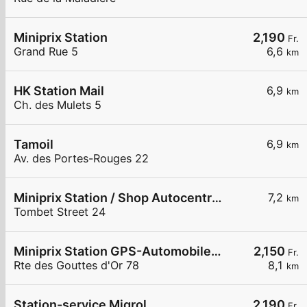
Miniprix Station
2,190
Fr.
Grand Rue 5
6,6
km
HK Station Mail
6,9
km
Ch. des Mulets 5
Tamoil
6,9
km
Av. des Portes-Rouges 22
Miniprix Station / Shop Autocentre Peseux SA
7,2
km
Tombet Street 24
Miniprix Station GPS-Automobiles SA
2,150
Fr.
Rte des Gouttes d'Or 78
8,1
km
Station-service Migrol
2,190
Fr.