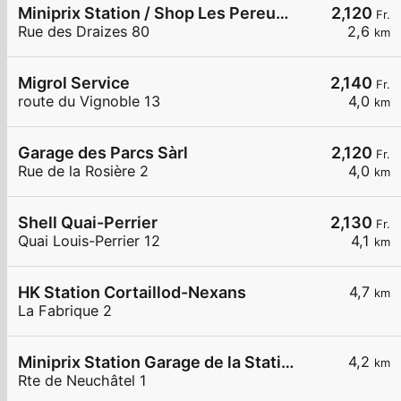
Miniprix Station / Shop Les Pereuses
2,120
Fr.
Rue des Draizes 80
2,6
km
Migrol Service
2,140
Fr.
route du Vignoble 13
4,0
km
Garage des Parcs Sàrl
2,120
Fr.
Rue de la Rosière 2
4,0
km
Shell Quai-Perrier
2,130
Fr.
Quai Louis-Perrier 12
4,1
km
HK Station Cortaillod-Nexans
4,7
km
La Fabrique 2
Miniprix Station Garage de la Station
4,2
km
Rte de Neuchâtel 1