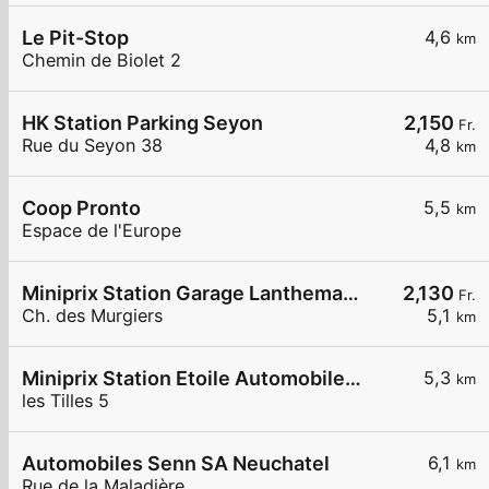
Le Pit-Stop
4,6
km
Chemin de Biolet 2
HK Station Parking Seyon
2,150
Fr.
Rue du Seyon 38
4,8
km
Coop Pronto
5,5
km
Espace de l'Europe
Miniprix Station Garage Lanthemann
2,130
Fr.
Ch. des Murgiers
5,1
km
Miniprix Station Etoile Automobile SA
5,3
km
les Tilles 5
Automobiles Senn SA Neuchatel
6,1
km
Rue de la Maladière