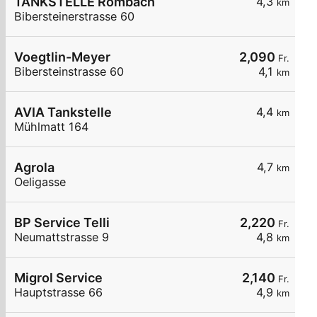
TANKSTELLE Rombach
4,3
km
Bibersteinerstrasse 60
Voegtlin-Meyer
2,090
Fr.
Bibersteinstrasse 60
4,1
km
AVIA Tankstelle
4,4
km
Mühlmatt 164
Agrola
4,7
km
Oeligasse
BP Service Telli
2,220
Fr.
Neumattstrasse 9
4,8
km
Migrol Service
2,140
Fr.
Hauptstrasse 66
4,9
km