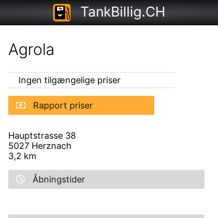
TankBillig.CH
Agrola
Ingen tilgængelige priser
Rapport priser
Hauptstrasse 38
5027
Herznach
3,2
km
Åbningstider