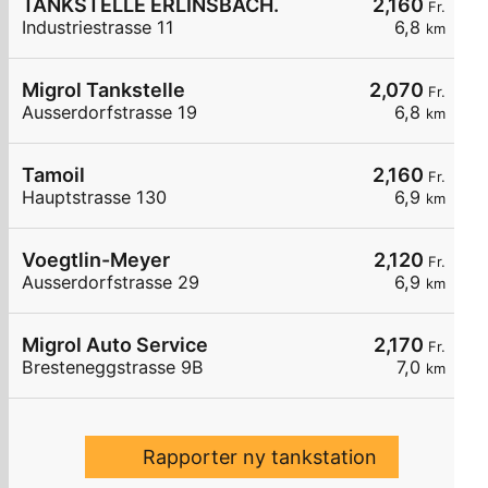
TANKSTELLE ERLINSBACH.
2,160
Fr.
Industriestrasse 11
6,8
km
Migrol Tankstelle
2,070
Fr.
Ausserdorfstrasse 19
6,8
km
Tamoil
2,160
Fr.
Hauptstrasse 130
6,9
km
Voegtlin-Meyer
2,120
Fr.
Ausserdorfstrasse 29
6,9
km
Migrol Auto Service
2,170
Fr.
Bresteneggstrasse 9B
7,0
km
Rapporter ny tankstation