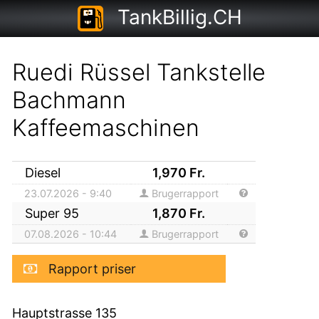
TankBillig.CH
Ruedi Rüssel Tankstelle
Bachmann
Kaffeemaschinen
Diesel
1,970
Fr.
23.07.2026 - 9:40
Brugerrapport
Super 95
1,870
Fr.
07.08.2026 - 10:44
Brugerrapport
Rapport priser
Hauptstrasse 135