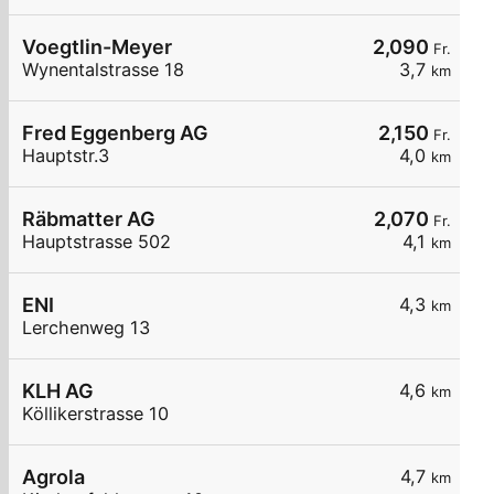
Voegtlin-Meyer
2,090
Fr.
Wynentalstrasse 18
3,7
km
Fred Eggenberg AG
2,150
Fr.
Hauptstr.3
4,0
km
Räbmatter AG
2,070
Fr.
Hauptstrasse 502
4,1
km
ENI
4,3
km
Lerchenweg 13
KLH AG
4,6
km
Köllikerstrasse 10
Agrola
4,7
km