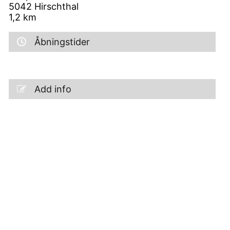
5042
Hirschthal
1,2
km
Åbningstider
Add info