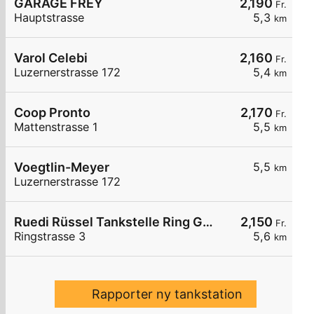
GARAGE FREY
2,190
Fr.
Hauptstrasse
5,3
km
Varol Celebi
2,160
Fr.
Luzernerstrasse 172
5,4
km
Coop Pronto
2,170
Fr.
Mattenstrasse 1
5,5
km
Voegtlin-Meyer
5,5
km
Luzernerstrasse 172
Ruedi Rüssel Tankstelle Ring Garage AG Suhr
2,150
Fr.
Ringstrasse 3
5,6
km
Rapporter ny tankstation