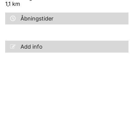
1,1
km
Åbningstider
Add info