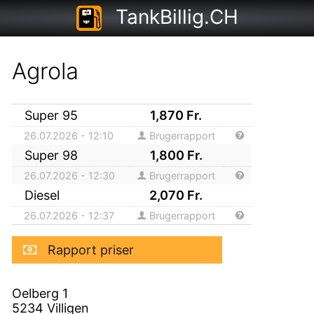
TankBillig.CH
Agrola
Super 95
1,870
Fr.
26.07.2026 - 12:10
Brugerrapport
Super 98
1,800
Fr.
26.07.2026 - 12:30
Brugerrapport
Diesel
2,070
Fr.
26.07.2026 - 12:37
Brugerrapport
Rapport priser
Oelberg 1
5234
Villigen