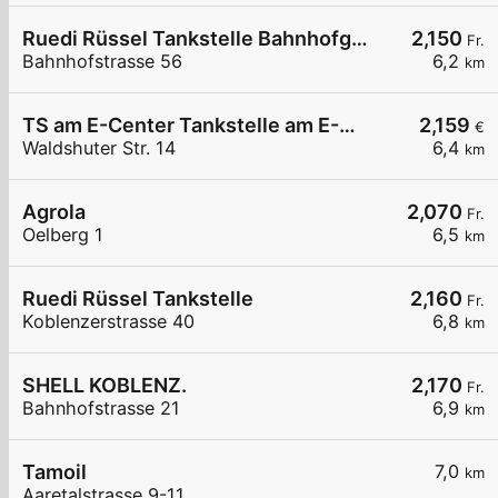
Ruedi Rüssel Tankstelle Bahnhofgarage H.J. Eggspühler
2,150
Fr.
Bahnhofstrasse 56
6,2
km
TS am E-Center Tankstelle am E-Center
2,159
€
Waldshuter Str. 14
6,4
km
Agrola
2,070
Fr.
Oelberg 1
6,5
km
Ruedi Rüssel Tankstelle
2,160
Fr.
Koblenzerstrasse 40
6,8
km
SHELL KOBLENZ.
2,170
Fr.
Bahnhofstrasse 21
6,9
km
Tamoil
7,0
km
Aaretalstrasse 9-11