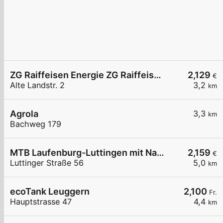
ZG Raiffeisen Energie ZG Raiffeisen Tankstelle Albbruck
2,129
€
Alte Landstr. 2
3,2
km
Agrola
3,3
km
Bachweg 179
MTB Laufenburg-Luttingen mit Nachttankautomat
2,159
€
Luttinger Straße 56
5,0
km
ecoTank Leuggern
2,100
Fr.
Hauptstrasse 47
4,4
km