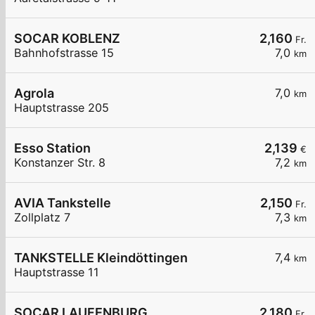
SOCAR KOBLENZ
2,160
Fr.
Bahnhofstrasse 15
7,0
km
Agrola
7,0
km
Hauptstrasse 205
Esso Station
2,139
€
Konstanzer Str. 8
7,2
km
AVIA Tankstelle
2,150
Fr.
Zollplatz 7
7,3
km
TANKSTELLE Kleindöttingen
7,4
km
Hauptstrasse 11
SOCAR LAUFENBURG
2,180
Fr.