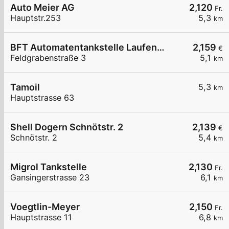
Auto Meier AG
2,120
Fr.
Hauptstr.253
5,3
km
BFT Automatentankstelle Laufenburg
2,159
€
Feldgrabenstraße 3
5,1
km
Tamoil
5,3
km
Hauptstrasse 63
Shell Dogern Schnötstr. 2
2,139
€
Schnötstr. 2
5,4
km
Migrol Tankstelle
2,130
Fr.
Gansingerstrasse 23
6,1
km
Voegtlin-Meyer
2,150
Fr.
Hauptstrasse 11
6,8
km