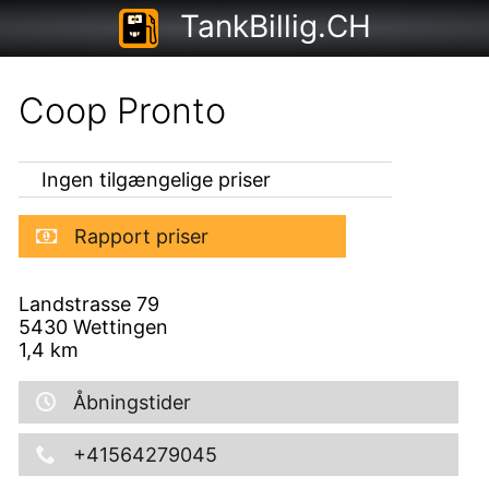
TankBillig.CH
Coop Pronto
Ingen tilgængelige priser
Rapport priser
Landstrasse 79
5430
Wettingen
1,4
km
Åbningstider
+41564279045