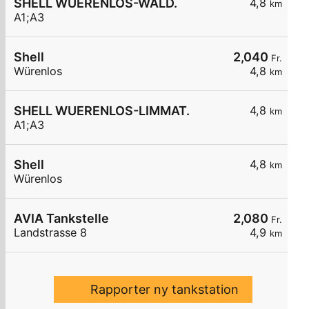
SHELL WUERENLOS-WALD.
4,8
km
A1;A3
Shell
2,040
Fr.
Würenlos
4,8
km
SHELL WUERENLOS-LIMMAT.
4,8
km
A1;A3
Shell
4,8
km
Würenlos
AVIA Tankstelle
2,080
Fr.
Landstrasse 8
4,9
km
Rapporter ny tankstation