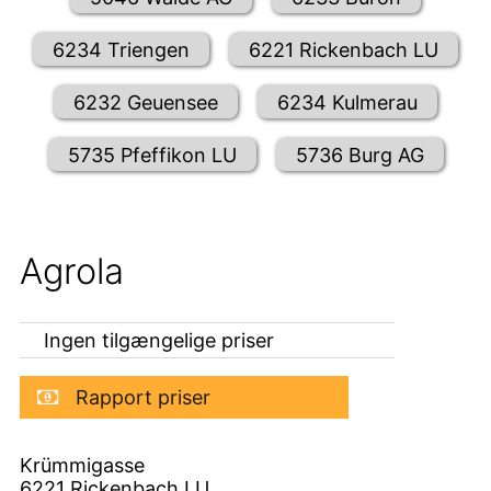
6234 Triengen
6221 Rickenbach LU
6232 Geuensee
6234 Kulmerau
5735 Pfeffikon LU
5736 Burg AG
Agrola
Ingen tilgængelige priser
Rapport priser
Krümmigasse
6221
Rickenbach LU