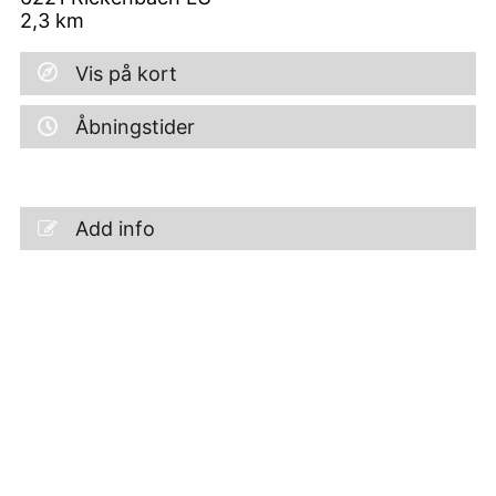
2,3
km
Vis på kort
Åbningstider
Add info