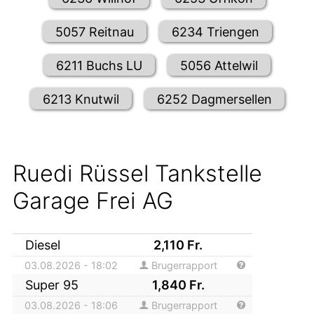
5057 Reitnau
6234 Triengen
6211 Buchs LU
5056 Attelwil
6213 Knutwil
6252 Dagmersellen
Ruedi Rüssel Tankstelle
Garage Frei AG
Diesel
2,110
Fr.
03.08.2026 - 18:02
Brugerrapport
Super 95
1,840
Fr.
03.08.2026 - 18:06
Brugerrapport