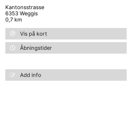
Kantonsstrasse
6353
Weggis
0,7
km
Vis på kort
Åbningstider
Add info