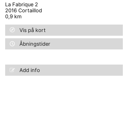
La Fabrique 2
2016
Cortaillod
0,9
km
Vis på kort
Åbningstider
Add info