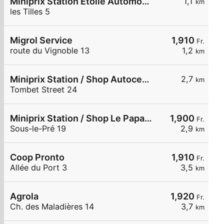
Miniprix Station Etoile Automobile SA
1,1
km
les Tilles 5
Migrol Service
1,910
Fr.
route du Vignoble 13
1,2
km
Miniprix Station / Shop Autocentre Peseux SA
2,7
km
Tombet Street 24
Miniprix Station / Shop Le Papaluna Shop
1,900
Fr.
Sous-le-Pré 19
2,9
km
Coop Pronto
1,910
Fr.
Allée du Port 3
3,5
km
Agrola
1,920
Fr.
Ch. des Maladières 14
3,7
km