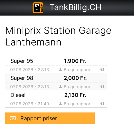
TankBillig.CH
Miniprix Station Garage
Lanthemann
Super 95
1,900
Fr.
07.08.2026 - 22:13
Brugerrapport
Super 98
2,000
Fr.
07.08.2026 - 22:13
Brugerrapport
Diesel
2,130
Fr.
07.08.2026 - 21:40
Brugerrapport
Rapport priser