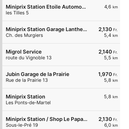
Miniprix Station Etoile Automobile SA
4,6
km
les Tilles 5
Miniprix Station Garage Lanthemann
2,130
Fr.
Ch. des Murgiers
5,4
km
Migrol Service
2,140
Fr.
route du Vignoble 13
5,5
km
Jubin Garage de la Prairie
1,970
Fr.
Rue de la Prairie 13
5,8
km
Miniprix Station
5,8
km
Les Ponts-de-Martel
Miniprix Station / Shop Le Papaluna Shop
2,130
Fr.
Sous-le-Pré 19
6,0
km