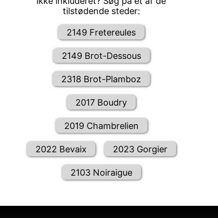
ikke inkluderet? Søg på et af de
tilstødende steder:
2149 Fretereules
2149 Brot-Dessous
2318 Brot-Plamboz
2017 Boudry
2019 Chambrelien
2022 Bevaix
2023 Gorgier
2103 Noiraigue