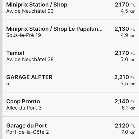
Miniprix Station / Shop
2,170
Fr.
Av. de Neuchâtel 93
4,5
km
Miniprix Station / Shop Le Papaluna Shop
2,130
Fr.
Sous-le-Pré 19
4,9
km
Tamoil
2,170
Fr.
Av. de Neuchâtel 38
5,0
km
GARAGE ALFTER
2,210
Fr.
5
5,5
km
Coop Pronto
2,140
Fr.
Allée du Port 3
6,1
km
Garage du Port
2,120
Fr.
Port-de-la-Côte 2
7,0
km