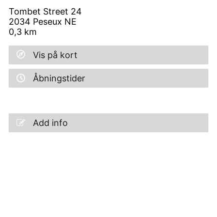
Tombet Street 24
2034
Peseux NE
0,3
km
Vis på kort
Åbningstider
Add info