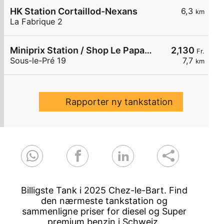
HK Station Cortaillod-Nexans
6,3
km
La Fabrique 2
Miniprix Station / Shop Le Papaluna Shop
2,130
Fr.
Sous-le-Pré 19
7,7
km
Rapporter ny tankstation
Billigste Tank i 2025 Chez-le-Bart. Find
den nærmeste tankstation og
sammenligne priser for diesel og Super
premium benzin i Schweiz.