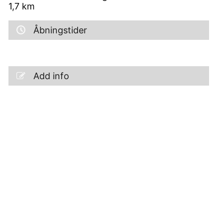
1,7
km
Åbningstider
Add info