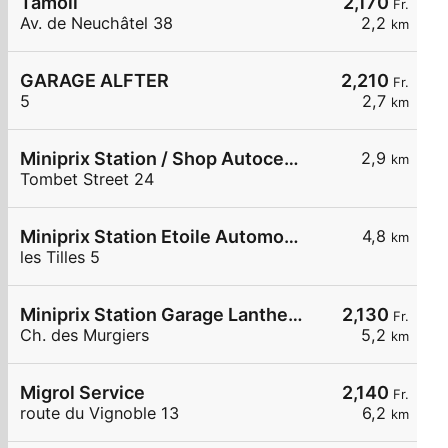
Tamoil
2,170
Fr.
Av. de Neuchâtel 38
2,2
km
GARAGE ALFTER
2,210
Fr.
5
2,7
km
Miniprix Station / Shop Autocentre Peseux SA
2,9
km
Tombet Street 24
Miniprix Station Etoile Automobile SA
4,8
km
les Tilles 5
Miniprix Station Garage Lanthemann
2,130
Fr.
Ch. des Murgiers
5,2
km
Migrol Service
2,140
Fr.
route du Vignoble 13
6,2
km