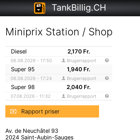
TankBillig.CH
Miniprix Station / Shop
Diesel
2,170
Fr.
06.08.2026 - 17:50
Brugerrapport
Super 95
1,940
Fr.
06.08.2026 - 17:24
Brugerrapport
Super 98
2,040
Fr.
07.08.2026 - 11:32
Brugerrapport
Rapport priser
Av. de Neuchâtel 93
2024
Saint-Aubin-Sauges