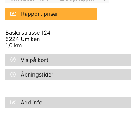
Rapport priser
Baslerstrasse 124
5224
Umiken
1,0
km
Vis på kort
Åbningstider
Add info