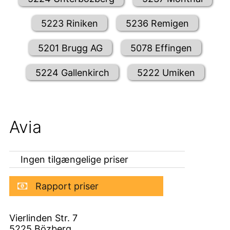
5223 Riniken
5236 Remigen
5201 Brugg AG
5078 Effingen
5224 Gallenkirch
5222 Umiken
Avia
Ingen tilgængelige priser
Rapport priser
Vierlinden Str. 7
5225
Bözberg