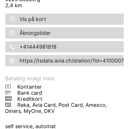
2,4
km
Vis på kort
Åbningstider
+41444981818
https://tsdata.avia.ch/station/?id=41000072
Betaling muligt med:
Kontanter
Bank card
Kreditkort
Reka, Avia Card, Post Card, Amexco,
Diners, MyOne, DKV
self service, automat