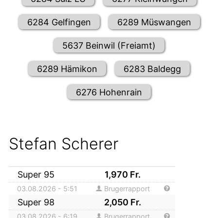
6284 Gelfingen
6289 Müswangen
5637 Beinwil (Freiamt)
6289 Hämikon
6283 Baldegg
6276 Hohenrain
Stefan Scherer
Super 95
1,970
Fr.
03.08.2026 - 5:51
Brugerrapport
Super 98
2,050
Fr.
03.08.2026 - 6:19
Brugerrapport