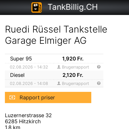
TankBillig.CH
Ruedi Rüssel Tankstelle
Garage Elmiger AG
Super 95
1,920
Fr.
02.08.2026 - 14:32
Brugerrapport
Diesel
2,120
Fr.
02.08.2026 - 14:08
Brugerrapport
Rapport priser
Luzernerstrasse 32
6285
Hitzkirch
1,8
km