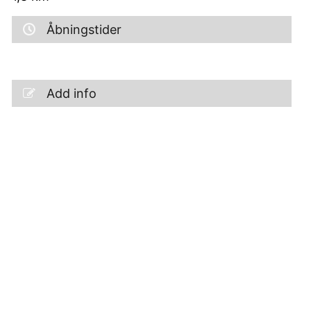
Åbningstider
Add info